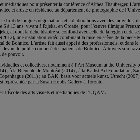
s et médiatiques pour présenter la conférence d’Althea Thauberger. L’ar
invitée et artiste en résidence au département de photographie de l’Uni
le fruit de longues négociations et collaborations avec des individus, d
 de 6 à 13 ans, vivant à Rijeka, en Croatie, pour l’œuvre filmique Preuz
ka, et dont la riche histoire se confond avec celle de la région et de ses
012), une installation vidéo combinant la mise en scène de la pièce 
al de Bohnice. L’artiste fait aussi appel à des professionnels, et dans l
 devant le public composé des patients de Bohnice. À travers son trav
s de pouvoir.
ividuelles et collectives, notamment à l’Art Museum at the University
4) ; à la Biennale de Montréal (2014) ; à la Kadist Art Foundation, Sa
 Copenhague (2011) ; au BAK, basis voor actuele kunst, Utrecht (2007)
est représentée par la Susan Hobbs Gallery à Toronto.
ec l’École des arts visuels et médiatiques de l’UQAM.