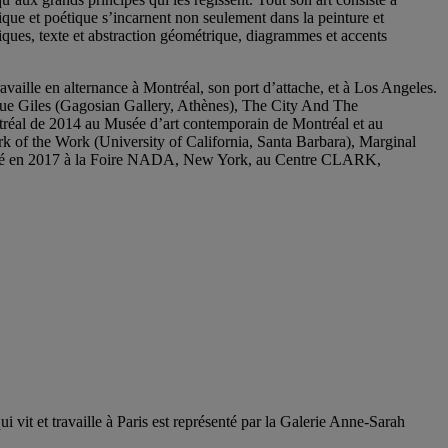
ique et poétique s’incarnent non seulement dans la peinture et
iques, texte et abstraction géométrique, diagrammes et accents
ravaille en alternance à Montréal, son port d’attache, et à Los Angeles.
s que Giles (Gagosian Gallery, Athènes), The City And The
tréal de 2014 au Musée d’art contemporain de Montréal et au
f the Work (University of California, Santa Barbara), Marginal
senté en 2017 à la Foire NADA, New York, au Centre CLARK,
i vit et travaille à Paris est représenté par la Galerie Anne-Sarah