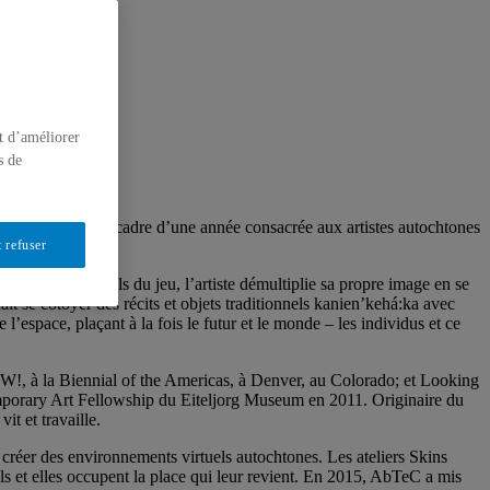
t d’améliorer
s de
e OBORO dans le cadre d’une année consacrée aux artistes autochtones
 refuser
anismes pluriels du jeu, l’artiste démultiplie sa propre image en se
it se côtoyer des récits et objets traditionnels kanien’kehá:ka avec
espace, plaçant à la fois le futur et le monde – les individus et ce
NOW!, à la Biennial of the Americas, à Denver, au Colorado; et Looking
mporary Art Fellowship du Eiteljorg Museum en 2011. Originaire du
t et travaille.
 créer des environnements virtuels autochtones. Les ateliers Skins
ls et elles occupent la place qui leur revient. En 2015, AbTeC a mis