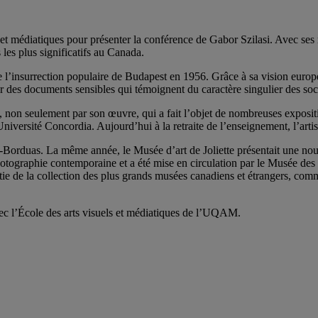
 et médiatiques pour présenter la conférence de Gabor Szilasi. Avec se
les plus significatifs au Canada.
 l’insurrection populaire de Budapest en 1956. Grâce à sa vision europée
er des documents sensibles qui témoignent du caractère singulier des so
, non seulement par son œuvre, qui a fait l’objet de nombreuses expositi
rsité Concordia. Aujourd’hui à la retraite de l’enseignement, l’artiste
Borduas. La même année, le Musée d’art de Joliette présentait une nouv
hotographie contemporaine et a été mise en circulation par le Musée des
tie de la collection des plus grands musées canadiens et étrangers, c
ec l’École des arts visuels et médiatiques de l’UQAM.