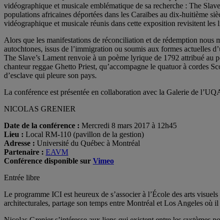
vidéographique et musicale emblématique de sa recherche : The Slave’
populations africaines déportées dans les Caraïbes au dix-huitième sièc
vidéographique et musicale réunis dans cette exposition revisitent les l
Alors que les manifestations de réconciliation et de rédemption nous m
autochtones, issus de l’immigration ou soumis aux formes actuelles d’u
The Slave’s Lament renvoie à un poème lyrique de 1792 attribué au poèt
chanteur reggae Ghetto Priest, qu’accompagne le quatuor à cordes Scot
d’esclave qui pleure son pays.
La conférence est présentée en collaboration avec la Galerie de l’U
NICOLAS GRENIER
Date de la conférence :
Mercredi 8 mars 2017 à 12h45
Lieu :
Local RM-110 (pavillon de la gestion)
Adresse :
Université du Québec à Montréal
Partenaire :
EAVM
Conférence disponible sur
Vimeo
Entrée libre
Le programme ICI est heureux de s’associer à l’École des arts visuels e
architecturales, partage son temps entre Montréal et Los Angeles où il
Nicolas Grenier s’intéresse aux liens qui existent entre les systèmes p