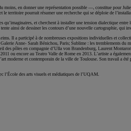
u moins, en donner une représentation possible —, constitue pour Julie
et le territoire pourrait résumer une recherche qui se déploie de l’install
qu’imaginaires, et cherchent à installer une tension dialectique entre le
 tente ainsi de dessiner les contours d’une nouvelle cartographie, qui inv
eims. Il a participé à de nombreuses expositions individuelles et collecti
la Galerie Anne- Sarah Bénichou, Paris; Sublime : les tremblements d
soleil des pôles en compagnie d’Ulla von Brandenburg, Laurent Monta
011 ou encore au Teatro Valle de Rome en 2013. L’artiste a égalemen
rt moderne et contemporain de la ville de Toulouse. Son travail a été p
ec l’École des arts visuels et médiatiques de l’UQAM.