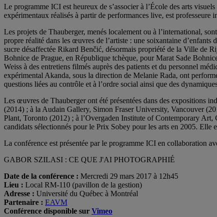
Le programme ICI est heureux de s’associer à l’École des arts visuel
expérimentaux réalisés à partir de performances live, est professeure 
Les projets de Thauberger, menés localement ou à l’international, sont 
propre réalité dans les œuvres de l’artiste : une soixantaine d’enfants
sucre désaffectée Rikard Benčić, désormais propriété de la Ville de Rije
Bohnice de Prague, en République tchèque, pour Marat Sade Bohnice(2
Weiss à des entretiens filmés auprès des patients et du personnel médic
expérimental Akanda, sous la direction de Melanie Rada, ont performé
questions liées au contrôle et à l’ordre social ainsi que des dynamique
Les œuvres de Thauberger ont été présentées dans des expositions ind
(2014) ; à la Audain Gallery, Simon Fraser University, Vancouver (201
Plant, Toronto (2012) ; à l’Overgaden Institute of Contemporary Art,
candidats sélectionnés pour le Prix Sobey pour les arts en 2005. Elle 
La conférence est présentée par le programme ICI en collaboration av
GABOR SZILASI : CE QUE J'AI PHOTOGRAPHIÉ
Date de la conférence :
Mercredi 29 mars 2017 à 12h45
Lieu :
Local RM-110 (pavillon de la gestion)
Adresse :
Université du Québec à Montréal
Partenaire :
EAVM
Conférence disponible sur
Vimeo