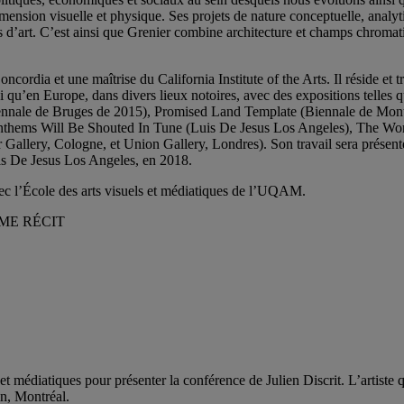
ension visuelle et physique. Ses projets de nature conceptuelle, analyt
s d’art. C’est ainsi que Grenier combine architecture et champs chromat
cordia et une maîtrise du California Institute of the Arts. Il réside et t
i qu’en Europe, dans divers lieux notoires, avec des expositions telle
riennale de Bruges de 2015), Promised Land Template (Biennale de Mon
ms Will Be Shouted In Tune (Luis De Jesus Los Angeles), The Work o
 Gallery, Cologne, et Union Gallery, Londres). Son travail sera pré
uis De Jesus Los Angeles, en 2018.
ec l’École des arts visuels et médiatiques de l’UQAM.
MME RÉCIT
 médiatiques pour présenter la conférence de Julien Discrit. L’artiste qu
n, Montréal.