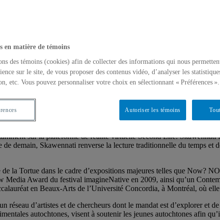
S AN AVATAR
s en matière de témoins
ons des témoins (cookies) afin de collecter des informations qui nous permetten
ience sur le site, de vous proposer des contenus vidéo, d’analyser les statistique
on, etc. Vous pouvez personnaliser votre choix en sélectionnant « Préférences ».
oïncide avec son exposition
Le monde de demain
présentée à la galeri
 de Canada.
érences
Autoriser les témoins
Tout
n commun une recherche sur les notions de temps et du soi. Par les méc
tamment sur la plateforme de réalité virtuelle Second Life. Skawennati fa
e demain, Skawennati renverse la lecture traditionnelle du temps et de l’
’Ile de la Tortue dans le cadre d’expositions majeures telles que Now? 
New Media Award du festival imagineNative en 2009, ainsi qu’un Conte
lauréat en Beaux-Arts de l’Université Concordia, à Montréal, où elle vi
un réseau d’artistes et de chercheurs dont le mandat est d’explorer et de
imentales autochtones, visent à soutenir les jeunes autochtones afin qu’i