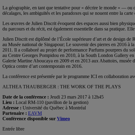
La géographie, en tant que tentative pour « décrire le monde » — ou d
décalages, les ambiguïtés et les paradoxes qui se nouent entre la carte 
Les œuvres de Julien Discrit évoquent des espaces aussi bien physiques 
du parcours et du récit, est également essentielle dans sa pratique. Elle
Julien Discrit est diplômé de l’École supérieure d’art et de design de R
au Musée national de Singapour; Le souvenir des pierres en 2016 à 
2011. Il a collaboré au projet de performance Parfums pourpres du 
au Centre Georges Pompidou en 2010, à la South London Gallery en 2
Galerie Martine Aboucaya en 2009 et en 2013 aux Abattoirs, musée d’a
Optica centre d’art contemporain en 2016.
La conférence est présentée par le programme ICI en collaboration av
ALTHEA THAUBERGER : THE WORK OF THE PLAYS
Date de la conférence :
Jeudi 23 mars 2017 à 12h45
Lieu :
Local RM-110 (pavillon de la gestion)
Adresse :
Université du Québec à Montréal
Partenaire :
EAVM
Conférence disponible sur
Vimeo
Entrée libre