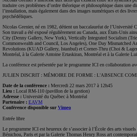
traduire ces problèmes d’ordre théorique et philosophique dans une dim
l’installation, mais également dans des images numériques et des livre
psychédéliques.
Nicolas Grenier, né en 1982, détient un baccalauréat de l’Université Con
Son travail a été exposé régulièrement au Canada, aux États-Unis ains
City (Denny Gallery, New York), Vertically Integrated Socialism (T
Commonwealth and Council, Los Angeles), One Day Mismatched Anthe
Revolutions (KUAD Gallery, Istanbul) et Corner-Thru (Choi & Lager
Montréal, à la Galerie Antoine Ertaskiran, Montréal et à la Galerie L
La conférence est présentée par le programme ICI en collaboration av
JULIEN DISCRIT : MÉMOIRE DE FORME : L'ABSENCE CO
Date de la conférence :
Mercredi 22 mars 2017 à 12h45
Lieu :
Local RM-110 (pavillon de la gestion)
Adresse :
Université du Québec à Montréal
Partenaire :
EAVM
Conférence disponible sur
Vimeo
Entrée libre
Le programme ICI est heureux de s’associer à l’École des arts visuels et
Bénichou, Paris et par la Galerie Thomas Henry Ross art contemporai