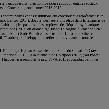
tiste vancouvéroise, bien connue pour ses documentaires sociaux
versité Concordia pour l’année 2016-2017.
es communautés et des institutions qui contribuent à représenter leur
mimo Benčić (2014), dont le tournage a pris place dans la raffinerie de
 habitants ; les patients et les employés de l’hôpital psychiatrique
Marat/Sade (1963) du dramaturge suédois d’origine allemande Peter
e cas de Marat Sade Bohnice, les acteurs de la troupe de théâtre
ail, Thauberger développe une réflexion provocante autour de
 of Toronto (2016) ; au Musée des beaux-arts du Canada à Ottawa
n Francisco (2013) ; à la Biennale de Liverpool (2012) ; au Power
. Thauberger a remporté le prix VIVA 2011 et comptait parmi les