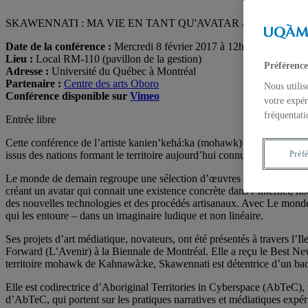
SKAWENNATI : MA VIE EN TANT QU'AVATAR / MY LIFE A
Date de la conférence :
Mercredi 8 février 2017 à 12h45
Lieu :
Local RM-110 (pavillon de la gestion)
Préférence
Adresse :
Université du Québec à Montréal
Partenaire :
Centre des arts Oboro
Nous utilis
Conférence disponible sur
Vimeo
votre expér
fréquentati
Entrée libre
Cette conférence de l’artiste kanien’kehá:ka (mohawk) Skawennati c
issus des nations formant le territoire aujourd’hui connu sous le nom
Préf
Le monde de demain regroupe une sélection d’œuvres récentes qui ont e
créant un avatar qui connait une existence concrète dans l’Internet, no
des nouvelles technologies et des procédés artisanaux. Avec Le monde d
qui les entoure – dans un imaginaire ludique et non linéaire.
Ses projets d’art médiatique, novateurs, ont été présentés à travers l
Forward (L’Avenir) à la Biennale de Montréal. Elle a reçu le Best 
territoire mohawk de Kahnawà:ke, Skawennati est détentrice d’un bacca
Elle est codirectrice d’Aboriginal Territories in Cyberspace (AbTeC), 
d’AbTeC, qui portent sur les pratiques narratives et médiatiques expér