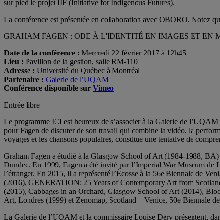
sur pied le projet IIF (Initiative for Indigenous Futures).
La conférence est présentée en collaboration avec OBORO. Notez que 
GRAHAM FAGEN : ODE À L'IDENTITÉ EN IMAGES ET EN 
Date de la conférence :
Mercredi
22 février
2017 à 12h45
Lieu :
Pavillon de la gestion, salle RM-110
Adresse :
Université du Québec à Montréal
Partenaire :
Galerie de l’UQAM
Conférence disponible sur
Vimeo
Entrée libre
Le programme ICI est heureux de s’associer à la Galerie de l’UQAM po
pour Fagen de discuter de son travail qui combine la vidéo, la performa
voyages et les chansons populaires, constitue une tentative de compren
Graham Fagen a étudié à la Glasgow School of Art (1984-1988, BA) et
Dundee. En 1999, Fagen a été invité par l’Imperial War Museum de Lon
l’étranger. En 2015, il a représenté l’Écosse à la 56e Biennale de V
(2016), GENERATION: 25 Years of Contemporary Art from Scotland, S
(2015), Cabbages in an Orchard, Glasgow School of Art (2014), Bloo
Art, Londres (1999) et Zenomap, Scotland + Venice, 50e Biennale de
La Galerie de l’UQAM et la commissaire Louise Déry présentent, dans 