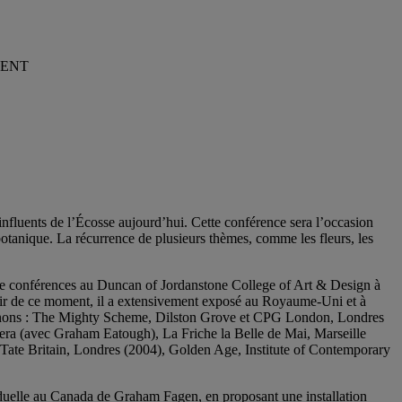
MENT
nfluents de l’Écosse aujourd’hui. Cette conférence sera l’occasion
 botanique. La récurrence de plusieurs thèmes, comme les fleurs, les
de conférences au Duncan of Jordanstone College of Art & Design à
rtir de ce moment, il a extensivement exposé au Royaume-Uni et à
ntionnons : The Mighty Scheme, Dilston Grove et CPG London, Londres
a (avec Graham Eatough), La Friche la Belle de Mai, Marseille
Tate Britain, Londres (2004), Golden Age, Institute of Contemporary
iduelle au Canada de Graham Fagen, en proposant une installation