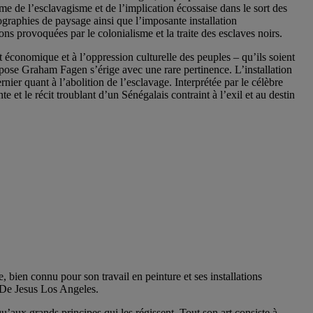
 de l’esclavagisme et de l’implication écossaise dans le sort des
ographies de paysage ainsi que l’imposante installation
ons provoquées par le colonialisme et la traite des esclaves noirs.
 économique et à l’oppression culturelle des peuples – qu’ils soient
 pose Graham Fagen s’érige avec une rare pertinence. L’installation
er quant à l’abolition de l’esclavage. Interprétée par le célèbre
t le récit troublant d’un Sénégalais contraint à l’exil et au destin
 bien connu pour son travail en peinture et ses installations
s De Jesus Los Angeles.
u’aux grands principes qui les régissent. Tout son art consiste à