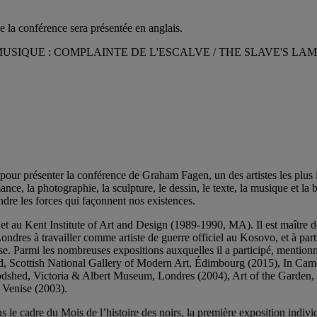
la conférence sera présentée en anglais.
MUSIQUE : COMPLAINTE DE L'ESCALVE / THE SLAVE'S LA
ur présenter la conférence de Graham Fagen, un des artistes les plus i
nce, la photographie, la sculpture, le dessin, le texte, la musique et la
dre les forces qui façonnent nos existences.
 au Kent Institute of Art and Design (1989-1990, MA). Il est maître 
dres à travailler comme artiste de guerre officiel au Kosovo, et à pa
enise. Parmi les nombreuses expositions auxquelles il a participé, me
cottish National Gallery of Modern Art, Édimbourg (2015), In Camer
dshed, Victoria & Albert Museum, Londres (2004), Art of the Garden, 
 Venise (2003).
le cadre du Mois de l’histoire des noirs, la première exposition indiv