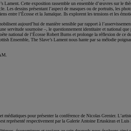
s Lament. Cette exposition rassemble un ensemble d’œuvres sur le thème
le. Les dessins présentant l’aspect de masques ou de portraits, les phot
iens entre l’Écosse et la Jamaïque. Ils explorent les tensions et les émoti
obilisent aujourd’hui de manière sensible par rapport à l’asservissement
ne servitude sournoise –, le questionnement identitaire et national que
e national de l’Écosse Robert Burns et prolonge la réflexion de ce derni
tish Ensemble, The Slave’s Lament nous hante par sa mélodie poignante e
QAM.
t médiatiques pour présenter la conférence de Nicolas Grenier. L’artiste,
 est représenté respectivement par la Galerie Antoine Ertaskiran et Lui
olitiques, économiques et sociaux au sein desquels nous évoluons ainsi q