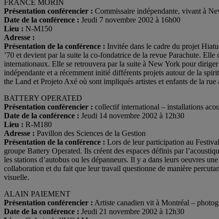
FRANCE MORIN
Présentation conférencier :
Commissaire indépendante, vivant à N
Date de la conférence :
Jeudi 7 novembre 2002 à 16h00
Lieu :
N-M150
Adresse :
Présentation de la conférence :
Invitée dans le cadre du projet Hiatu
’70 et devient par la suite la co-fondatrice de la revue Parachute. Elle
internationaux. Elle se retrouvera par la suite à New York pour dirig
indépendante et a récemment initié différents projets autour de la spir
the Land et Projeto Axé où sont impliqués artistes et enfants de la rue 
BATTERY OPERATED
Présentation conférencier :
collectif international – installations aco
Date de la conférence :
Jeudi 14 novembre 2002 à 12h30
Lieu :
R-M180
Adresse :
Pavillon des Sciences de la Gestion
Présentation de la conférence :
Lors de leur participation au Festiv
groupe Battery Operated. Ils créent des espaces définis par l’acoustiqu
les stations d’autobus ou les dépanneurs. Il y a dans leurs oeuvres une 
collaboration et du fait que leur travail questionne de manière percutant
visuelle.
ALAIN PAIEMENT
Présentation conférencier :
Artiste canadien vit à Montréal – photog
Date de la conférence :
Jeudi 21 novembre 2002 à 12h30