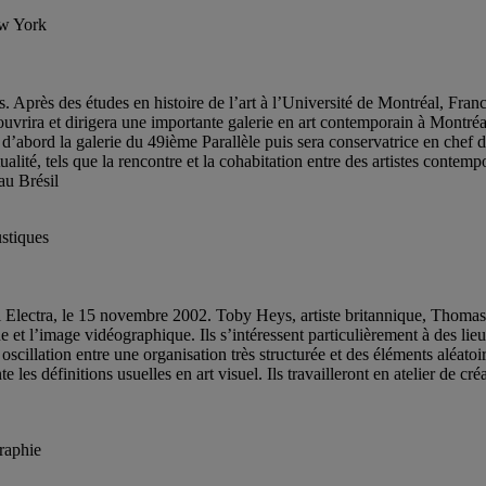
ew York
s. Après des études en histoire de l’art à l’Université de Montréal, Fra
 ouvrira et dirigera une importante galerie en art contemporain à Montréal
er d’abord la galerie du 49ième Parallèle puis sera conservatrice en ch
itualité, tels que la rencontre et la cohabitation entre des artistes con
au Brésil
ustiques
al Electra, le 15 novembre 2002. Toby Heys, artiste britannique, Thomas
e et l’image vidéographique. Ils s’intéressent particulièrement à des lie
oscillation entre une organisation très structurée et des éléments aléatoi
e les définitions usuelles en art visuel. Ils travailleront en atelier de c
raphie