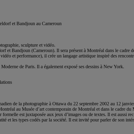
sseldorf et Bandjoun au Cameroun
otographie, sculpture et vidéo.
eldorf et Bandjoun (Cameroun). Il sera présent à Montréal dans le cadre 
 vidéo et performance), il crée un langage artistique inspiré des rencont
t Moderne de Paris. Il a également exposé ses dessins à New York.
lations
adien de la photographie à Ottawa du 22 septembre 2002 au 12 janvier 
Montréal au Musée d’art contemporain de Montréal et dans le cadre du M
ormelle est juxtaposée aux jeux d’images ou de textes. Il est aussi re
tité et les types codés par la société. Il est invité pour parler de son in