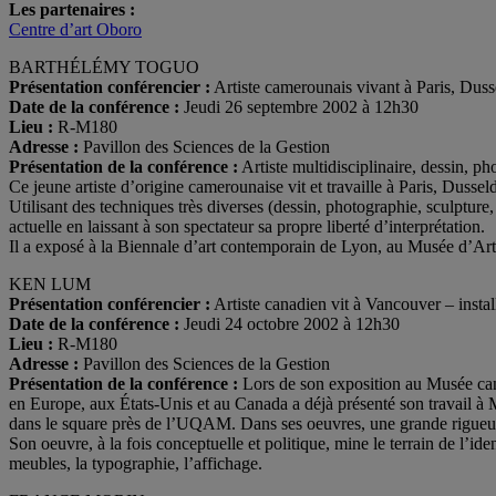
Les partenaires :
Centre d’art Oboro
BARTHÉLÉMY TOGUO
Présentation conférencier :
Artiste camerounais vivant à Paris, Du
Date de la conférence :
Jeudi 26 septembre 2002 à 12h30
Lieu :
R-M180
Adresse :
Pavillon des Sciences de la Gestion
Présentation de la conférence :
Artiste multidisciplinaire, dessin, ph
Ce jeune artiste d’origine camerounaise vit et travaille à Paris, Duss
Utilisant des techniques très diverses (dessin, photographie, sculpture,
actuelle en laissant à son spectateur sa propre liberté d’interprétation.
Il a exposé à la Biennale d’art contemporain de Lyon, au Musée d’Ar
KEN LUM
Présentation conférencier :
Artiste canadien vit à Vancouver – instal
Date de la conférence :
Jeudi 24 octobre 2002 à 12h30
Lieu :
R-M180
Adresse :
Pavillon des Sciences de la Gestion
Présentation de la conférence :
Lors de son exposition au Musée can
en Europe, aux États-Unis et au Canada a déjà présenté son travail à 
dans le square près de l’UQAM. Dans ses oeuvres, une grande rigueur f
Son oeuvre, à la fois conceptuelle et politique, mine le terrain de l’iden
meubles, la typographie, l’affichage.