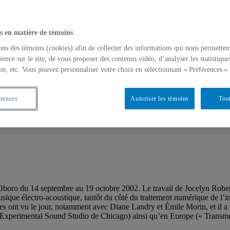
s en matière de témoins
E RÉGIMBALD-ZEIBER
ons des témoins (cookies) afin de collecter des informations qui nous permetten
formance, installation
ience sur le site, de vous proposer des contenus vidéo, d’analyser les statistique
on, etc. Vous pouvez personnaliser votre choix en sélectionnant « Préférences ».
ante puise dans un imaginaire théâtral où se côtoient l’étrange et le fant
 Son travail se manifeste tantôt du côté de la sculpture et de l’installa
érences
Autoriser les témoins
Tout
il surtout en Italie (Il Ponte Contemporaneo, Rome) et en Europe (Arc
 son prochain passage à la Galerie UQÀM afin qu’elle aborde les thèmes
Oboro du 14 septembre au 19 octobre 2002. Le travail de Jocelyn Robert 
usique électro-acoustique, tantôt du côté du traitement numérique de l’im
tes ont vu le jour, notamment avec Diane Landry et Émile Morin, et il a 
Experimental Sound Studio de Chicago) ainsi qu’en Europe (« Transmed