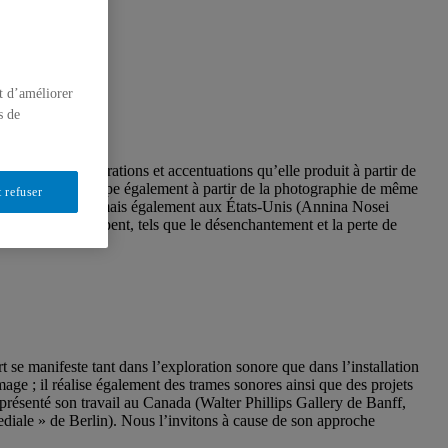
t d’améliorer
s de
astique. Les altérations et accentuations qu’elle produit à partir de
tion, mais se développe également à partir de la photographie de même
 refuser
o 2000, Madrid), mais également aux États-Unis (Annina Nosei
 qui la préoccupent, tels que le désenchantement et la perte de
se manifeste tant dans l’exploration sonore que dans l’installation
age ; il réalise également des trames sonores ainsi que des projets
présenté son travail au Canada (Walter Phillips Gallery de Banff,
iale » de Berlin). Nous l’invitons à cause de son approche