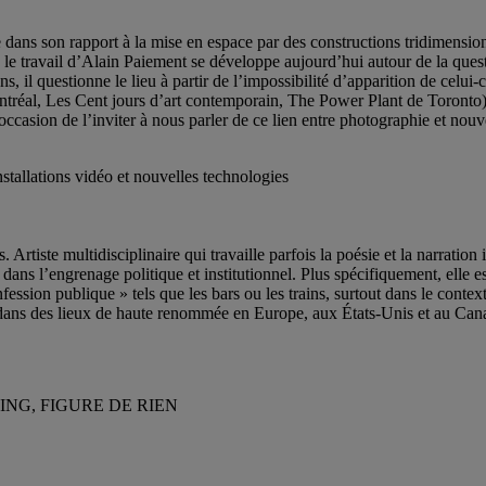
 dans son rapport à la mise en espace par des constructions tridimensionne
 le travail d’Alain Paiement se développe aujourd’hui autour de la ques
s, il questionne le lieu à partir de l’impossibilité d’apparition de celui
tréal, Les Cent jours d’art contemporain, The Power Plant de Toronto) a
asion de l’inviter à nous parler de ce lien entre photographie et nouv
stallations vidéo et nouvelles technologies
 Artiste multidisciplinaire qui travaille parfois la poésie et la narration 
ans l’engrenage politique et institutionnel. Plus spécifiquement, elle est 
ession publique » tels que les bars ou les trains, surtout dans le conte
ns dans des lieux de haute renommée en Europe, aux États-Unis et au Can
NG, FIGURE DE RIEN