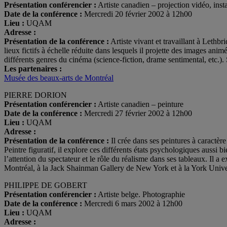
Présentation conférencier :
Artiste canadien – projection vidéo, insta
Date de la conférence :
Mercredi 20 février 2002 à 12h00
Lieu :
UQAM
Adresse :
Présentation de la conférence :
Artiste vivant et travaillant à Lethb
lieux fictifs à échelle réduite dans lesquels il projette des images ani
différents genres du cinéma (science-fiction, drame sentimental, etc.). S
Les partenaires :
Musée des beaux-arts de Montréal
PIERRE DORION
Présentation conférencier :
Artiste canadien – peinture
Date de la conférence :
Mercredi 27 février 2002 à 12h00
Lieu :
UQAM
Adresse :
Présentation de la conférence :
Il crée dans ses peintures à caractèr
Peintre figuratif, il explore ces différents états psychologiques aussi bi
l’attention du spectateur et le rôle du réalisme dans ses tableaux. Il
Montréal, à la Jack Shainman Gallery de New York et à la York Univer
PHILIPPE DE GOBERT
Présentation conférencier :
Artiste belge. Photographie
Date de la conférence :
Mercredi 6 mars 2002 à 12h00
Lieu :
UQAM
Adresse :