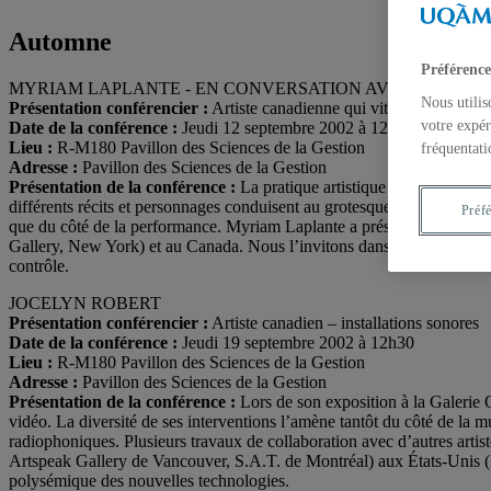
Automne
Préférence
MYRIAM LAPLANTE - EN CONVERSATION AVEC MONIQU
Nous utilis
Présentation conférencier :
Artiste canadienne qui vit en Italie – per
votre expér
Date de la conférence :
Jeudi 12 septembre 2002 à 12h30
Lieu :
R-M180 Pavillon des Sciences de la Gestion
fréquentati
Adresse :
Pavillon des Sciences de la Gestion
Présentation de la conférence :
La pratique artistique de Myriam Lapl
différents récits et personnages conduisent au grotesque ou à l’ironie.
Préf
que du côté de la performance. Myriam Laplante a présenté son trava
Gallery, New York) et au Canada. Nous l’invitons dans le contexte de
contrôle.
JOCELYN ROBERT
Présentation conférencier :
Artiste canadien – installations sonores
Date de la conférence :
Jeudi 19 septembre 2002 à 12h30
Lieu :
R-M180 Pavillon des Sciences de la Gestion
Adresse :
Pavillon des Sciences de la Gestion
Présentation de la conférence :
Lors de son exposition à la Galerie 
vidéo. La diversité de ses interventions l’amène tantôt du côté de la m
radiophoniques. Plusieurs travaux de collaboration avec d’autres artis
Artspeak Gallery de Vancouver, S.A.T. de Montréal) aux États-Unis (
polysémique des nouvelles technologies.