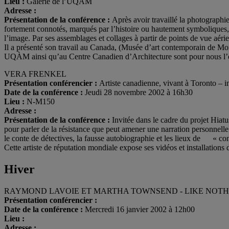
Lieu :
Galerie de l’UQAM
Adresse :
Présentation de la conférence :
Après avoir travaillé la photographie
fortement connotés, marqués par l’histoire ou hautement symboliques,
l’image. Par ses assemblages et collages à partir de points de vue aérien
Il a présenté son travail au Canada, (Musée d’art contemporain de Mon
UQÀM ainsi qu’au Centre Canadien d’Architecture sont pour nous l’occ
VERA FRENKEL
Présentation conférencier :
Artiste canadienne, vivant à Toronto – in
Date de la conférence :
Jeudi 28 novembre 2002 à 16h30
Lieu :
N-M150
Adresse :
Présentation de la conférence :
Invitée dans le cadre du projet Hiatus.
pour parler de la résistance que peut amener une narration personnelle d
le conte de détectives, la fausse autobiographie et les lieux de « conf
Cette artiste de réputation mondiale expose ses vidéos et installatio
Hiver
RAYMOND LAVOIE ET MARTHA TOWNSEND - LIKE NOTHI
Présentation conférencier :
Date de la conférence :
Mercredi 16 janvier 2002 à 12h00
Lieu :
Adresse :