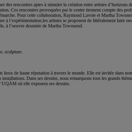
er des rencontres aptes à stimuler la création entre artistes d’horizons
ation. Ces rencontres provoquées par le centre tiennent compte des prob
r démarche. Pour cette collaboration, Raymond Lavoie et Martha Townsend 
ropre à l’expérimentation,les artistes se proposent de littéralement fa
acle, à l’oeuvre dessinée de Martha Townsend.
e, sculpture.
 lieux de haute réputation à travers le monde. Elle est invitée dans notre
nstallations. Dans ses dessins, nous remarquons tous les grands thèmes de 
e l’UQÀM où elle exposera ses dessins.