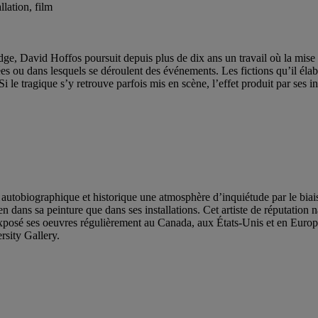
llation, film
ridge, David Hoffos poursuit depuis plus de dix ans un travail où la mise
mées ou dans lesquels se déroulent des événements. Les fictions qu’il élab
i le tragique s’y retrouve parfois mis en scène, l’effet produit par ses in
e autobiographique et historique une atmosphère d’inquiétude par le biais d
en dans sa peinture que dans ses installations. Cet artiste de réputation n
 a exposé ses oeuvres régulièrement au Canada, aux États-Unis et en Euro
sity Gallery.