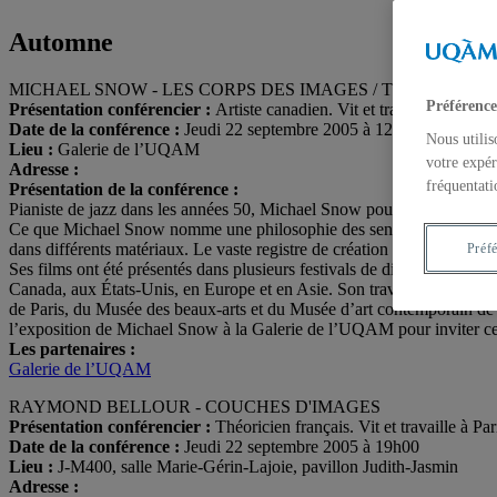
Automne
MICHAEL SNOW - LES CORPS DES IMAGES / THE BODIES
Préférence
Présentation conférencier :
Artiste canadien. Vit et travaille à Toron
Date de la conférence :
Jeudi 22 septembre 2005 à 12h30
Nous utilis
Lieu :
Galerie de l’UQAM
votre expér
Adresse :
fréquentati
Présentation de la conférence :
Pianiste de jazz dans les années 50, Michael Snow poursuit un cheminem
Ce que Michael Snow nomme une philosophie des sens le conduit à app
dans différents matériaux. Le vaste registre de création de Michael Sno
Préf
Ses films ont été présentés dans plusieurs festivals de différents pays 
Canada, aux États-Unis, en Europe et en Asie. Son travail fait part
de Paris, du Musée des beaux-arts et du Musée d’art contemporain de
l’exposition de Michael Snow à la Galerie de l’UQAM pour inviter cet 
Les partenaires :
Galerie de l’UQAM
RAYMOND BELLOUR - COUCHES D'IMAGES
Présentation conférencier :
Théoricien français. Vit et travaille à P
Date de la conférence :
Jeudi 22 septembre 2005 à 19h00
Lieu :
J-M400, salle Marie-Gérin-Lajoie, pavillon Judith-Jasmin
Adresse :