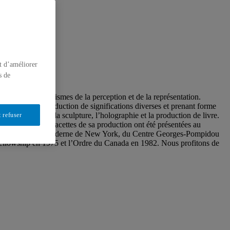
t d’améliorer
s de
elles, les mécanismes de la perception et de la représentation.
erte et la production de significations diverses et prenant forme
a, la peinture, la sculpture, l’holographie et la production de livre.
 refuser
ves des multiples facettes de sa production ont été présentées au
les du Musée d’art moderne de New York, du Centre Georges-Pompidou
Fellowship en 1975 et l’Ordre du Canada en 1982. Nous profitons de