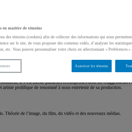
 OF IMAGES
s en matière de témoins
to.
ons des témoins (cookies) afin de collecter des informations qui nous permetten
ience sur le site, de vous proposer des contenus vidéo, d’analyser les statistique
on, etc. Vous pouvez personnaliser votre choix en sélectionnant « Préférences ».
ent artistique qui n’a de cesse de questionner les disciplines traditionn
rofondir des idées au moyen d’un ensemble de médiums visant la découv
w en fait un artiste versatile abordant sans complexe la musique, le ciném
érences
Autoriser les témoins
Tout
et font partie de grandes collections d’archives de films. Des rétrospecti
ie de collections publiques et privées du monde entier, notamment, cel
 Montréal. Il s’est mérité plusieurs récompenses dont un Guggenheim 
artiste prolifique de renommé à nous entretenir de sa production.
aris. Théorie de l’image, du film, du vidéo et des nouveaux médias.