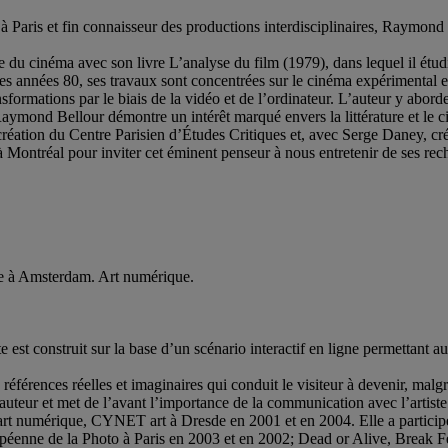
e à Paris et fin connaisseur des productions interdisciplinaires, Raymo
 du cinéma avec son livre L’analyse du film (1979), dans lequel il étudi
 les années 80, ses travaux sont concentrées sur le cinéma expérimental e
ansformations par le biais de la vidéo et de l’ordinateur. L’auteur y abo
Raymond Bellour démontre un intérêt marqué envers la littérature et le ci
la création du Centre Parisien d’Études Critiques et, avec Serge Daney, c
ontréal pour inviter cet éminent penseur à nous entretenir de ses rec
ille à Amsterdam. Art numérique.
t construit sur la base d’un scénario interactif en ligne permettant au v
e références réelles et imaginaires qui conduit le visiteur à devenir, mal
d’auteur et met de l’avant l’importance de la communication avec l’artiste
rt numérique, CYNET art à Dresde en 2001 et en 2004. Elle a participé à
nne de la Photo à Paris en 2003 et en 2002; Dead or Alive, Break Fe