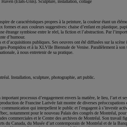
 Haven (États-Unis). Sculpture, installation, collage
nspire de caractéristiques propres à la peinture, la couleur étant un élém
ux formes et aux couleurs suggestives: chaise d’enfant en plastique, papi
e étrange symbiose entre le réel, la fiction et l’abstraction. Par l’import
inte d’humour.
ons et d’acquisitions publiques. Ses oeuvres ont été diffusées sur la scè
-Pompidou et à la XLVIIe Biennale de Venise. Parallèlement à son trav
nationale, à nous entretenir de sa pratique.
tréal. Installation, sculpture, photographie, art public.
 important processus d’engagement envers la matière, le lieu, l’art et se
 production de Francine Larivée fait montre de diverses préoccupations en
e communication qui interpellent le public et l’engagent à s’investir act
ébec, notamment pour le nouveau Palais des congrès de Montréal, pour l
des commerciales et le Centre des archives de Montréal. Son travail fig
rts du Canada, du Musée d’art contemporain de Montréal et de la Banqu