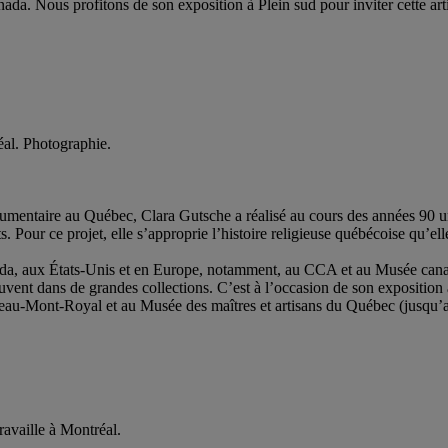
a. Nous profitons de son exposition à Plein sud pour inviter cette artis
réal. Photographie.
cumentaire au Québec, Clara Gutsche a réalisé au cours des années 90 u
s. Pour ce projet, elle s’approprie l’histoire religieuse québécoise qu’e
da, aux États-Unis et en Europe, notamment, au CCA et au Musée canad
uvent dans de grandes collections. C’est à l’occasion de son exposition à
teau-Mont-Royal et au Musée des maîtres et artisans du Québec (jusqu’au 
travaille à Montréal.