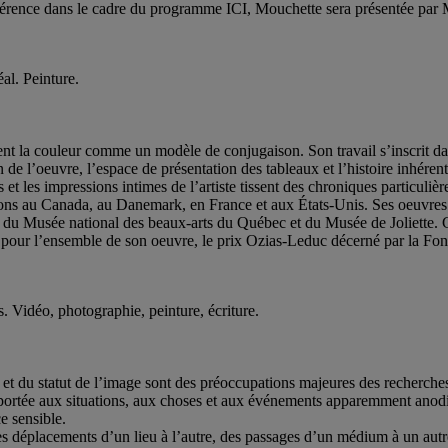
ce dans le cadre du programme ICI, Mouchette sera présentée par Mart
éal. Peinture.
nt la couleur comme un modèle de conjugaison. Son travail s’inscrit dan
n de l’oeuvre, l’espace de présentation des tableaux et l’histoire inhérente
 et les impressions intimes de l’artiste tissent des chroniques particuliè
ons au Canada, au Danemark, en France et aux États-Unis. Ses oeuvres f
du Musée national des beaux-arts du Québec et du Musée de Joliette. G
 pour l’ensemble de son oeuvre, le prix Ozias-Leduc décerné par la Fond
is. Vidéo, photographie, peinture, écriture.
e et du statut de l’image sont des préoccupations majeures des recher
portée aux situations, aux choses et aux événements apparemment anodi
e sensible.
des déplacements d’un lieu à l’autre, des passages d’un médium à un autre