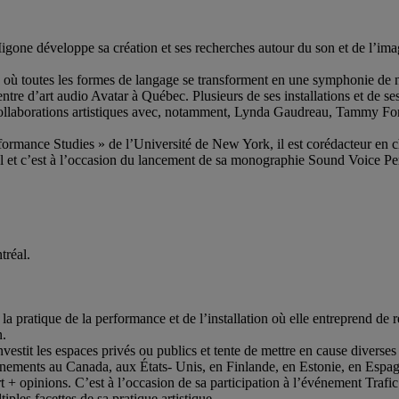
 Migone développe sa création et ses recherches autour du son et de l’i
uels où toutes les formes de langage se transforment en une symphonie de
re d’art audio Avatar à Québec. Plusieurs de ses installations et de ses 
 de collaborations artistiques avec, notamment, Lynda Gaudreau, Tammy 
formance Studies » de l’Université de New York, il est corédacteur en
l et c’est à l’occasion du lancement de sa monographie Sound Voice Perf
tréal.
a pratique de la performance et de l’installation où elle entreprend de r
n.
investit les espaces privés ou publics et tente de mettre en cause diverses
énements au Canada, aux États- Unis, en Finlande, en Estonie, en Espagne
+ opinions. C’est à l’occasion de sa participation à l’événement Trafic 
iples facettes de sa pratique artistique.