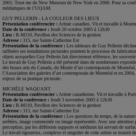
2001; Trust me du New Museum de New York en 2000. Pour sa conféren
médiatiques de l’UQAM.
GUY PELLERIN - LA COULEUR DES LIEUX
Présentation conférencier :
Artiste canadien. Vit et travaille à Montr
Date de la conférence :
Jeudi 20 octobre 2005 à 12h30
Lieu :
R-M110, Pavillon des Sciences de la gestion
Adresse :
315, rue Sainte-Catherine Est
Présentation de la conférence :
Les tableaux de Guy Pellerin décline
raffinées ses installations picturales pointent le processus de fabricatio
objets auxquelles Guy Pellerin fait directement référence, les souvenirs
Le travail de Guy Pellerin a été présenté dans de nombreuses expositi
des beaux-arts du Canada, du Musée d’art contemporain de Montréal, 
l’Association des galeries d’art contemporain de Montréal et en 2004,
enjeux de sa pratique picturale.
MICHÈLE WAQUANT
Présentation conférencier :
Artiste canadienne. Vit et travaille à Par
Date de la conférence :
Jeudi 3 novembre 2005 à 12h30
Lieu :
R-M110, Pavillon des Sciences de la gestion
Adresse :
315, rue Sainte-Catherine Est
Présentation de la conférence :
Les questions du temps, de la natur
arrêtées, image commentée ou image représentée. Avec une attention 
perception, par les différents supports et médiums lui servant de surfac
Le travail rigoureux, complexe et singulier de cette artiste se nourrit 