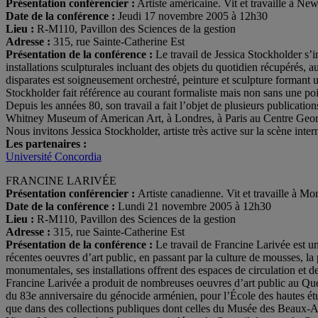
Présentation conférencier :
Artiste américaine. Vit et travaille à New
Date de la conférence :
Jeudi 17 novembre 2005 à 12h30
Lieu :
R-M110, Pavillon des Sciences de la gestion
Adresse :
315, rue Sainte-Catherine Est
Présentation de la conférence :
Le travail de Jessica Stockholder s’i
installations sculpturales incluant des objets du quotidien récupérés, a
disparates est soigneusement orchestré, peinture et sculpture formant un
Stockholder fait référence au courant formaliste mais non sans une po
Depuis les années 80, son travail a fait l’objet de plusieurs publicati
Whitney Museum of American Art, à Londres, à Paris au Centre Georges
Nous invitons Jessica Stockholder, artiste très active sur la scène inter
Les partenaires :
Université Concordia
FRANCINE LARIVÉE
Présentation conférencier :
Artiste canadienne. Vit et travaille à Mon
Date de la conférence :
Lundi 21 novembre 2005 à 12h30
Lieu :
R-M110, Pavillon des Sciences de la gestion
Adresse :
315, rue Sainte-Catherine Est
Présentation de la conférence :
Le travail de Francine Larivée est un
récentes oeuvres d’art public, en passant par la culture de mousses, la
monumentales, ses installations offrent des espaces de circulation et d
Francine Larivée a produit de nombreuses oeuvres d’art public au Qu
du 83e anniversaire du génocide arménien, pour l’École des hautes étu
que dans des collections publiques dont celles du Musée des Beaux-A