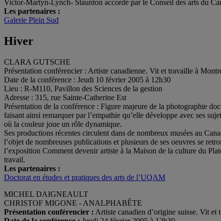
Victor-Martyn-Lynch- Staunton accordé par le Conseil des arts du Canad
Les partenaires :
Galerie Plein Sud
Hiver
CLARA GUTSCHE
Présentation conférencier : Artiste canadienne. Vit et travaille à Mont
Date de la conférence : Jeudi 10 février 2005 à 12h30
Lieu : R-M110, Pavillon des Sciences de la gestion
Adresse : 315, rue Sainte-Catherine Est
Présentation de la conférence : Figure majeure de la photographie do
faisant ainsi remarquer par l’empathie qu’elle développe avec ses sujet
où la couleur joue un rôle dynamique.
Ses productions récentes circulent dans de nombreux musées au Cana
l’objet de nombreuses publications et plusieurs de ses oeuvres se retro
l’exposition Comment devenir artiste à la Maison de la culture du Pla
travail.
Les partenaires :
Doctorat en études et pratiques des arts de l’UQAM
MICHEL DAIGNEAULT
CHRISTOF MIGONE - ANALPHABÊTE
Présentation conférencier :
Artiste canadien d’origine suisse. Vit et 
Date de la conférence :
Jeudi 24 février 2005 à 12h30