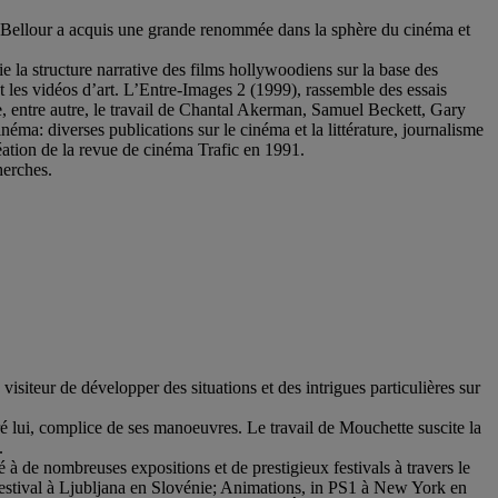
nd Bellour a acquis une grande renommée dans la sphère du cinéma et
e la structure narrative des films hollywoodiens sur la base des
t les vidéos d’art. L’Entre-Images 2 (1999), rassemble des essais
rde, entre autre, le travail de Chantal Akerman, Samuel Beckett, Gary
néma: diverses publications sur le cinéma et la littérature, journalisme
réation de la revue de cinéma Trafic en 1991.
herches.
isiteur de développer des situations et des intrigues particulières sur
gré lui, complice de ses manoeuvres. Le travail de Mouchette suscite la
.
 de nombreuses expositions et de prestigieux festivals à travers le
stival à Ljubljana en Slovénie; Animations, in PS1 à New York en