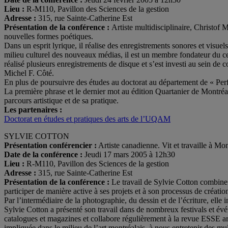
Lieu :
R-M110, Pavillon des Sciences de la gestion
Adresse :
315, rue Sainte-Catherine Est
Présentation de la conférence :
Artiste multidisciplinaire, Christof
nouvelles formes poétiques.
Dans un esprit lyrique, il réalise des enregistrements sonores et vis
milieu culturel des nouveaux médias, il est un membre fondateur du cent
réalisé plusieurs enregistrements de disque et s’est investi au sein
Michel F. Côté.
En plus de poursuivre des études au doctorat au département de « Per
La première phrase et le dernier mot au édition Quartanier de Montréa
parcours artistique et de sa pratique.
Les partenaires :
Doctorat en études et pratiques des arts de l’UQAM
SYLVIE COTTON
Présentation conférencier :
Artiste canadienne. Vit et travaille à Mon
Date de la conférence :
Jeudi 17 mars 2005 à 12h30
Lieu :
R-M110, Pavillon des Sciences de la gestion
Adresse :
315, rue Sainte-Catherine Est
Présentation de la conférence :
Le travail de Sylvie Cotton combine l
participer de manière active à ses projets et à son processus de créatio
Par l’intermédiaire de la photographie, du dessin et de l’écriture, elle 
Sylvie Cotton a présenté son travail dans de nombreux festivals et év
catalogues et magazines et collabore régulièrement à la revue ESSE art 
impliquée dans le milieu de l’art montréalais, à nous entretenir des mult