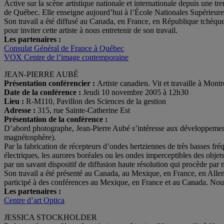
Active sur la scène artistique nationale et internationale depuis une 
de Québec. Elle enseigne aujourd’hui à l’École Nationales Supérieu
Son travail a été diffusé au Canada, en France, en République tchèque
pour inviter cette artiste à nous entretenir de son travail.
Les partenaires :
Consulat Général de France à Québec
VOX Centre de l’image contemporaine
JEAN-PIERRE AUBÉ
Présentation conférencier :
Artiste canadien. Vit et travaille à Montr
Date de la conférence :
Jeudi 10 novembre 2005 à 12h30
Lieu :
R-M110, Pavillon des Sciences de la gestion
Adresse :
315, rue Sainte-Catherine Est
Présentation de la conférence :
D’abord photographe, Jean-Pierre Aubé s’intéresse aux développements
magnétosphère).
Par la fabrication de récepteurs d’ondes hertziennes de très basses 
électriques, les aurores boréales ou les ondes imperceptibles des objet
par un savant dispositif de diffusion haute résolution qui procède par 
Son travail a été présenté au Canada, au Mexique, en France, en Allem
participé à des conférences au Mexique, en France et au Canada. Nous p
Les partenaires :
Centre d’art Optica
JESSICA STOCKHOLDER