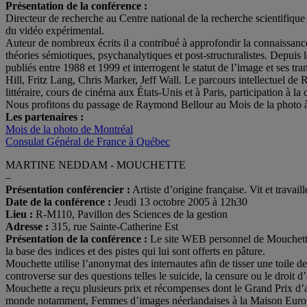
Présentation de la conférence :
Directeur de recherche au Centre national de la recherche scientifiqu
du vidéo expérimental.
Auteur de nombreux écrits il a contribué à approfondir la connaissance
théories sémiotiques, psychanalytiques et post-structuralistes. Depuis
publiés entre 1988 et 1999 et interrogent le statut de l’image et ses tr
Hill, Fritz Lang, Chris Marker, Jeff Wall. Le parcours intellectuel de 
littéraire, cours de cinéma aux États-Unis et à Paris, participation à 
Nous profitons du passage de Raymond Bellour au Mois de la photo à M
Les partenaires :
Mois de la photo de Montréal
Consulat Général de France à Québec
MARTINE NEDDAM - MOUCHETTE
–
Présentation conférencier :
Artiste d’origine française. Vit et trava
Date de la conférence :
Jeudi 13 octobre 2005 à 12h30
Lieu :
R-M110, Pavillon des Sciences de la gestion
Adresse :
315, rue Sainte-Catherine Est
Présentation de la conférence :
Le site WEB personnel de Mouchette es
la base des indices et des pistes qui lui sont offerts en pâture.
Mouchette utilise l’anonymat des internautes afin de tisser une toile d
controverse sur des questions telles le suicide, la censure ou le droit 
Mouchette a reçu plusieurs prix et récompenses dont le Grand Prix d’a
monde notamment, Femmes d’images néerlandaises à la Maison Europée