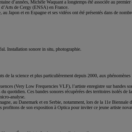
trentaine d’années, Michèle Waquant a longtemps été associée au premier c
re d’Arts de Cergy (ENSA) en France.
, au Japon et en Espagne et ses vidéos ont été présentés dans de nombr
éal. Installation sonore in situ, photographie.
 de la science et plus particulièrement depuis 2000, aux phénomènes na
fréquences (Very Low Frequencies VLF), l’artiste enregistre sur bandes 
s du quotidien. Ces bandes sonores récupérées des territoires isolés de l
micro-analyse.
agne, au Danemark et en Serbie, notamment, lors de la 11e Biennale des
rofitons de son exposition à Optica pour inviter ce jeune artiste novat