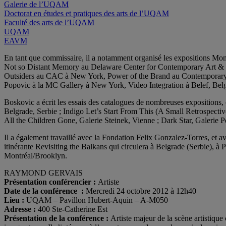
Galerie de l’UQAM
Doctorat en études et pratiques des arts de l’UQAM
Faculté des arts de l’UQAM
UQAM
EAVM
En tant que commissaire, il a notamment organisé les expositions 
Not so Distant Memory au Delaware Center for Contemporary Art & N
Outsiders au CAC à New York, Power of the Brand au Contemporary
Popovic à la MC Gallery à New York, Video Integration à Belef, Be
Boskovic a écrit les essais des catalogues de nombreuses expositions
Belgrade, Serbie ; Indigo Let’s Start From This (A Small Retrospect
All the Children Gone, Galerie Steinek, Vienne ; Dark Star, Galerie
Il a également travaillé avec la Fondation Felix Gonzalez-Torres, et 
itinérante Revisiting the Balkans qui circulera à Belgrade (Serbie), à
Montréal/Brooklyn.
RAYMOND GERVAIS
Présentation conférencier :
Artiste
Date de la conférence :
Mercredi 24 octobre 2012 à 12h40
Lieu :
UQAM – Pavillon Hubert-Aquin – A-M050
Adresse :
400 Ste-Catherine Est
Présentation de la conférence :
Artiste majeur de la scène artistique