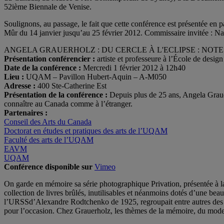
52ième Biennale de Venise.
Soulignons, au passage, le fait que cette conférence est présentée en p
Mûr du 14 janvier jusqu’au 25 février 2012. Commissaire invitée : N
ANGELA GRAUERHOLZ : DU CERCLE À L'ECLIPSE : NOT
Présentation conférencier :
artiste et professeure à l’École de des
Date de la conférence :
Mercredi 1 février 2012 à 12h40
Lieu :
UQAM – Pavillon Hubert-Aquin – A-M050
Adresse :
400 Ste-Catherine Est
Présentation de la conférence :
Depuis plus de 25 ans, Angela Grauerh
connaître au Canada comme à l’étranger.
Partenaires :
Conseil des Arts du Canada
Doctorat en études et pratiques des arts de l’UQAM
Faculté des arts de l’UQAM
EAVM
UQAM
Conférence disponible sur
Vimeo
On garde en mémoire sa série photographique Privation, présentée à la
collection de livres brûlés, inutilisables et néanmoins dotés d’une beauté
l’URSSd’Alexandre Rodtchenko de 1925, regroupait entre autres des ph
pour l’occasion. Chez Grauerholz, les thèmes de la mémoire, du moder