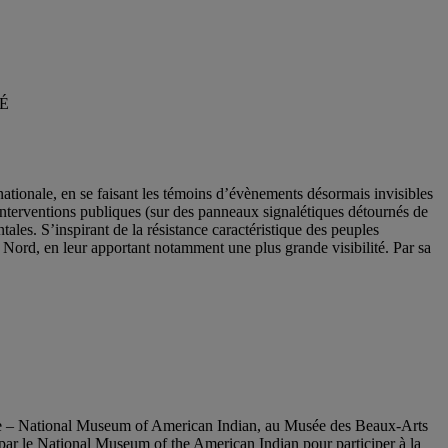
É
nationale, en se faisant les témoins d’évènements désormais invisibles
s interventions publiques (sur des panneaux signalétiques détournés de
ales. S’inspirant de la résistance caractéristique des peuples
ord, en leur apportant notamment une plus grande visibilité. Par sa
ute – National Museum of American Indian, au Musée des Beaux-Arts
ar le National Museum of the American Indian pour participer à la