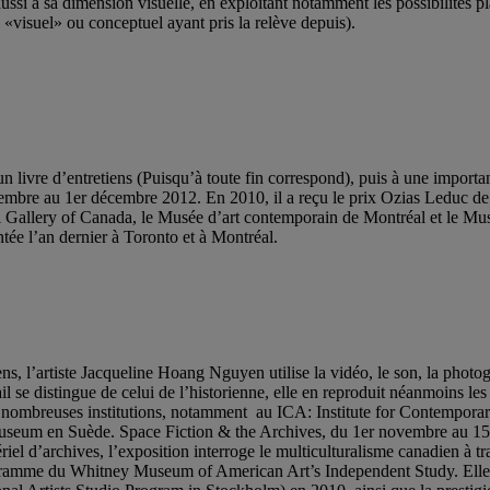
aussi à sa dimension visuelle, en exploitant notamment les possibilités p
n «visuel» ou conceptuel ayant pris la relève depuis).
 livre d’entretiens (Puisqu’à toute fin correspond), puis à une importan
embre au 1er décembre 2012. En 2010, il a reçu le prix Ozias Leduc de 
Gallery of Canada, le Musée d’art contemporain de Montréal et le Musée d’
tée l’an dernier à Toronto et à Montréal.
s, l’artiste Jacqueline Hoang Nguyen utilise la vidéo, le son, la photogr
ail se distingue de celui de l’historienne, elle en reproduit néanmoins le
de nombreuses institutions, notamment au ICA: Institute for Contempora
useum en Suède. Space Fiction & the Archives, du 1er novembre au 15
riel d’archives, l’exposition interroge le multiculturalisme canadien à 
ramme du Whitney Museum of American Art’s Independent Study. Elle a