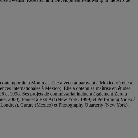
gieuse Swedish Research and Development Fellowship in the Arts de
 contemporain à Montréal. Elle a vécu auparavant à Mexico où elle a
nces Internationales à Mexico). Elle a obtenu sa maîtrise en études
96 et 1998. Ses projets de commissariat incluent également Zero à
ne, 2000), Faucet à Exit Art (New York, 1999) et Performing Video à
d (Londres), Curare (Mexico) et Photography Quarterly (New York).