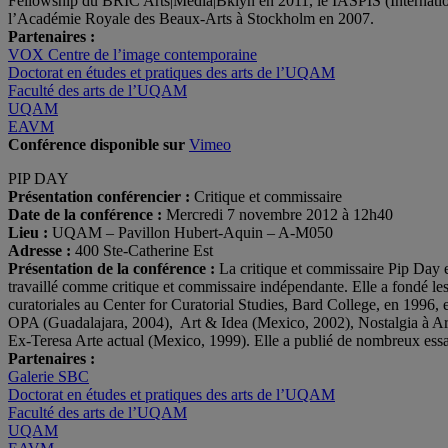
Fellowship du BRIC Arts|Media|Bklyn en 2011, le IASPIS (Internation
l’Académie Royale des Beaux-Arts à Stockholm en 2007.
Partenaires :
VOX Centre de l’image contemporaine
Doctorat en études et pratiques des arts de l’UQAM
Faculté des arts de l’UQAM
UQAM
EAVM
Conférence disponible sur
Vimeo
PIP DAY
Présentation conférencier :
Critique et commissaire
Date de la conférence :
Mercredi 7 novembre 2012 à 12h40
Lieu :
UQAM – Pavillon Hubert-Aquin – A-M050
Adresse :
400 Ste-Catherine Est
Présentation de la conférence :
La critique et commissaire Pip Day 
travaillé comme critique et commissaire indépendante. Elle a fondé le
curatoriales au Center for Curatorial Studies, Bard College, en 1996,
OPA (Guadalajara, 2004), Art & Idea (Mexico, 2002), Nostalgia à Ar
Ex-Teresa Arte actual (Mexico, 1999). Elle a publié de nombreux essa
Partenaires :
Galerie SBC
Doctorat en études et pratiques des arts de l’UQAM
Faculté des arts de l’UQAM
UQAM