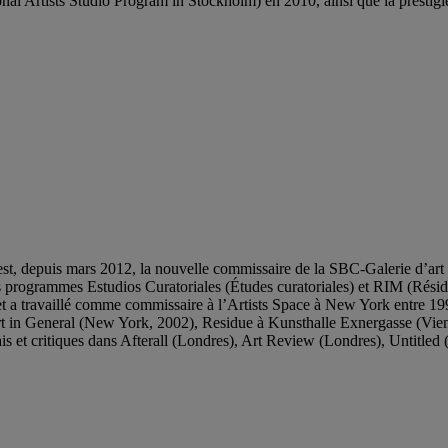
al Artists Studio Program in Stockholm) en 2010, ainsi que la presti
est, depuis mars 2012, la nouvelle commissaire de la SBC-Galerie d’art
s programmes Estudios Curatoriales (Études curatoriales) et RIM (Réside
 et a travaillé comme commissaire à l’Artists Space à New York entre 19
t in General (New York, 2002), Residue à Kunsthalle Exnergasse (Vien
is et critiques dans Afterall (Londres), Art Review (Londres), Untitle