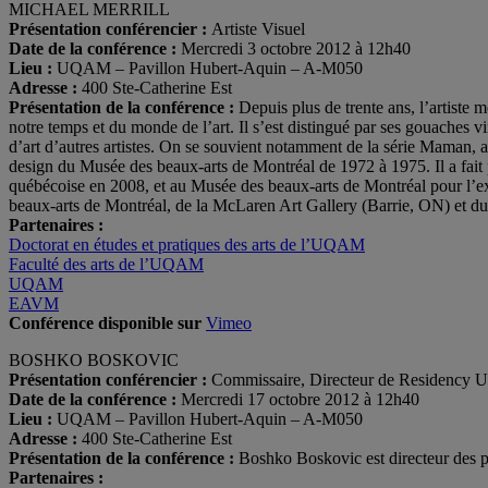
MICHAEL MERRILL
Présentation conférencier :
Artiste Visuel
Date de la conférence :
Mercredi 3 octobre 2012 à 12h40
Lieu :
UQAM – Pavillon Hubert-Aquin – A-M050
Adresse :
400 Ste-Catherine Est
Présentation de la conférence :
Depuis plus de trente ans, l’artiste 
notre temps et du monde de l’art. Il s’est distingué par ses gouaches v
d’art d’autres artistes. On se souvient notamment de la série Maman, av
design du Musée des beaux-arts de Montréal de 1972 à 1975. Il a fait p
québécoise en 2008, et au Musée des beaux-arts de Montréal pour l’e
beaux-arts de Montréal, de la McLaren Art Gallery (Barrie, ON) et d
Partenaires :
Doctorat en études et pratiques des arts de l’UQAM
Faculté des arts de l’UQAM
UQAM
EAVM
Conférence disponible sur
Vimeo
BOSHKO BOSKOVIC
Présentation conférencier :
Commissaire, Directeur de Residency U
Date de la conférence :
Mercredi 17 octobre 2012 à 12h40
Lieu :
UQAM – Pavillon Hubert-Aquin – A-M050
Adresse :
400 Ste-Catherine Est
Présentation de la conférence :
Boshko Boskovic est directeur des p
Partenaires :