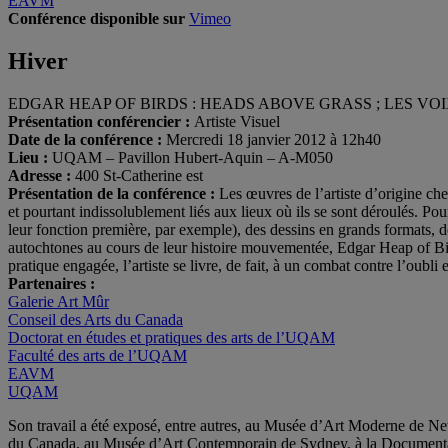
EAVM
Conférence disponible sur
Vimeo
Hiver
EDGAR HEAP OF BIRDS : HEADS ABOVE GRASS ; LES VO
Présentation conférencier :
Artiste Visuel
Date de la conférence :
Mercredi 18 janvier 2012 à 12h40
Lieu :
UQAM – Pavillon Hubert-Aquin – A-M050
Adresse :
400 St-Catherine est
Présentation de la conférence :
Les œuvres de l’artiste d’origine ch
et pourtant indissolublement liés aux lieux où ils se sont déroulés. Po
leur fonction première, par exemple), des dessins en grands formats, de
autochtones au cours de leur histoire mouvementée, Edgar Heap of Bi
pratique engagée, l’artiste se livre, de fait, à un combat contre l’oubli 
Partenaires :
Galerie Art Mûr
Conseil des Arts du Canada
Doctorat en études et pratiques des arts de l’UQAM
Faculté des arts de l’UQAM
EAVM
UQAM
Son travail a été exposé, entre autres, au Musée d’Art Moderne de
du Canada, au Musée d’Art Contemporain de Sydney, à la Documenta de