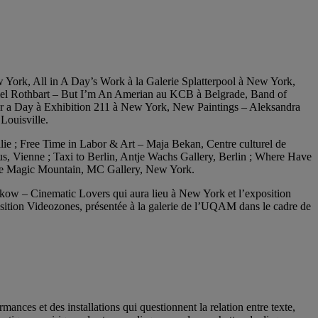
ork, All in A Day’s Work à la Galerie Splatterpool à New York,
niel Rothbart – But I’m An Amerian au KCB à Belgrade, Band of
 a Day à Exhibition 211 à New York, New Paintings – Aleksandra
Louisville.
lie ; Free Time in Labor & Art – Maja Bekan, Centre culturel de
s, Vienne ; Taxi to Berlin, Antje Wachs Gallery, Berlin ; Where Have
 the Magic Mountain, MC Gallery, New York.
rakow – Cinematic Lovers qui aura lieu à New York et l’exposition
xposition Videozones, présentée à la galerie de l’UQAM dans le cadre de
nces et des installations qui questionnent la relation entre texte,