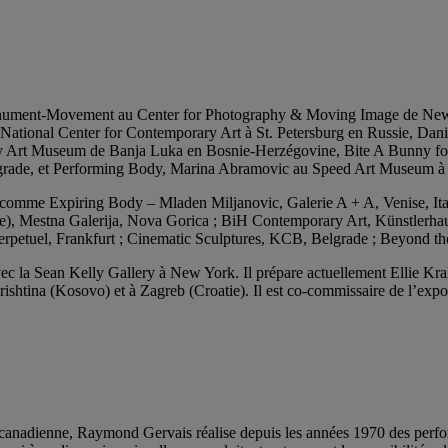
Monument-Movement au Center for Photography & Moving Image de New Y
ational Center for Contemporary Art à St. Petersburg en Russie, Da
 Art Museum de Banja Luka en Bosnie-Herzégovine, Bite A Bunny for
lgrade, et Performing Body, Marina Abramovic au Speed Art Museum à 
, comme Expiring Body – Mladen Miljanovic, Galerie A + A, Venise, Ita
ive), Mestna Galerija, Nova Gorica ; BiH Contemporary Art, Künstlerhau
 Perpetuel, Frankfurt ; Cinematic Sculptures, KCB, Belgrade ; Beyond
avec la Sean Kelly Gallery à New York. Il prépare actuellement Ellie K
 Prishtina (Kosovo) et à Zagreb (Croatie). Il est co-commissaire de l’e
 canadienne, Raymond Gervais réalise depuis les années 1970 des performa