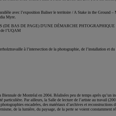
arallèle avec l’exposition Baliser le territoire / A Stake in the Ground 
adia Myre.
ES (DE BAS DE PAGE) D'UNE DÉMARCHE PHTOGRAPHIQUE
ign de l’UQAM
olztravaille à l’intersection de la photographie, de l’installation et du
 Biennale de Montréal en 2004. Réalisées peu de temps après qu’un ince
 particulière. Par ailleurs, la Salle de lecture de l’artiste au travail (2
otographies encadrées, des matériaux d’archives et reconstructions de 
nisme, de la lumière, du paysage, de la perte se voient constamment réi