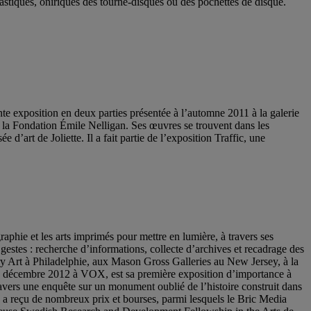
lastiques, oniriques des tourne-disques ou des pochettes de disque.
te exposition en deux parties présentée à l’automne 2011 à la galerie
la Fondation Émile Nelligan. Ses œuvres se trouvent dans les
art de Joliette. Il a fait partie de l’exposition Traffic, une
aphie et les arts imprimés pour mettre en lumière, à travers ses
s gestes : recherche d’informations, collecte d’archives et recadrage des
ry Art à Philadelphie, aux Mason Gross Galleries au New Jersey, à la
 décembre 2012 à VOX, est sa première exposition d’importance à
travers une enquête sur un monument oublié de l’histoire construit dans
 reçu de nombreux prix et bourses, parmi lesquels le Bric Media