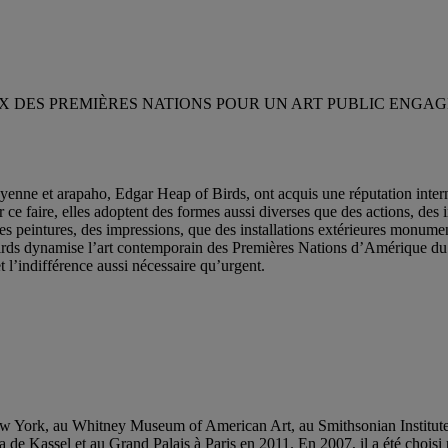
IX DES PREMIÈRES NATIONS POUR UN ART PUBLIC ENGAG
eyenne et arapaho, Edgar Heap of Birds, ont acquis une réputation inter
ur ce faire, elles adoptent des formes aussi diverses que des actions, de
s peintures, des impressions, que des installations extérieures monument
rds dynamise l’art contemporain des Premières Nations d’Amérique du N
et l’indifférence aussi nécessaire qu’urgent.
 New York, au Whitney Museum of American Art, au Smithsonian Instit
 Kassel et au Grand Palais à Paris en 2011. En 2007, il a été choisi p