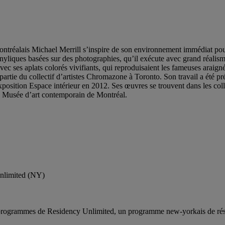
montréalais Michael Merrill s’inspire de son environnement immédiat pour 
inyliques basées sur des photographies, qu’il exécute avec grand réalism
ec ses aplats colorés vivifiants, qui reproduisaient les fameuses araign
artie du collectif d’artistes Chromazone à Toronto. Son travail a été p
xposition Espace intérieur en 2012. Ses œuvres se trouvent dans les co
u Musée d’art contemporain de Montréal.
nlimited (NY)
rogrammes de Residency Unlimited, un programme new-yorkais de réside