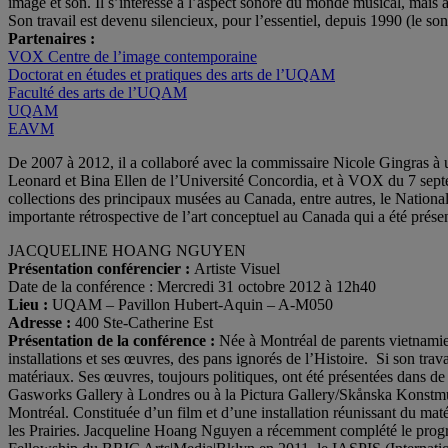
image et son. Il s’intéresse à l’aspect sonore du monde musical, mais 
Son travail est devenu silencieux, pour l’essentiel, depuis 1990 (le so
Partenaires :
VOX Centre de l’image contemporaine
Doctorat en études et pratiques des arts de l’UQAM
Faculté des arts de l’UQAM
UQAM
EAVM
De 2007 à 2012, il a collaboré avec la commissaire Nicole Gingras à un
Leonard et Bina Ellen de l’Université Concordia, et à VOX du 7 sept
collections des principaux musées au Canada, entre autres, le National 
importante rétrospective de l’art conceptuel au Canada qui a été présen
JACQUELINE HOANG NGUYEN
Présentation conférencier :
Artiste Visuel
Date de la conférence : Mercredi 31 octobre 2012 à 12h40
Lieu :
UQAM – Pavillon Hubert-Aquin – A-M050
Adresse :
400 Ste-Catherine Est
Présentation de la conférence :
Née à Montréal de parents vietnamien
installations et ses œuvres, des pans ignorés de l’Histoire. Si son trav
matériaux. Ses œuvres, toujours politiques, ont été présentées dans 
Gasworks Gallery à Londres ou à la Pictura Gallery/Skånska Konstm
Montréal. Constituée d’un film et d’une installation réunissant du maté
les Prairies. Jacqueline Hoang Nguyen a récemment complété le prog