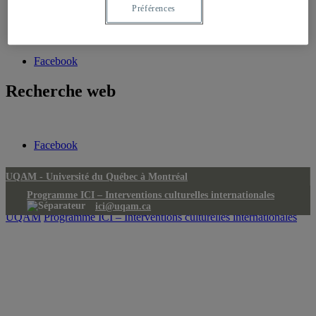
Préférences
Équipe et contact
École des arts visuels et médiatiques
S’abonner à la liste d’envoi
Facebook
Recherche web
Facebook
UQAM -
Université du Québec à Montréal
Programme ICI – Interventions culturelles internationales
ici@uqam.ca
UQAM
Programme ICI – Interventions culturelles internationales