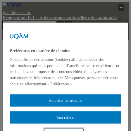
Faculté des arts
Programme ICI – Interventions culturelles internationales
Programme ICI –
Préférences en matière de témoins
Interventions
Recherche
UQAM
Nous utilisons des témoins (cookies) afin de collecter des
culturelles
web
internationales
informations qui nous permettent d’améliorer votre expérience sur
le site, de vous proposer des contenus vidéo, d’analyser les
Programme ICI – Interventions culturelles
statistiques de fréquentation, etc. Vous pouvez personnaliser votre
internationales
choix en sélectionnant « Préférences ».
Le Programme ICI
Autoriser les témoins
Présentation
Programmation
Programmation courante
Tout refuser
Archives des conférences
Archives vidéos 2020 – …
Archives vidéos 2011 – 2020